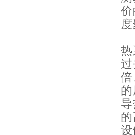
价
度
2
热
过
倍
的
导
的
设