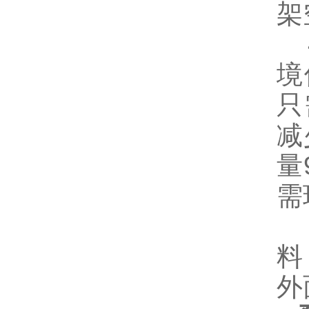
架
4
境
只
减
量
需
隔
料
外