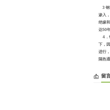
3 
渗入
绝缘
达50
4．
下，
进行，
隔热
留