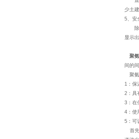
直埋
少土建
5、安
除中
显示
聚氨
间的间
聚氨
1：保
2：
3：
4：使
5：
首先