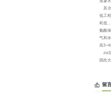
道渗
其次
低工
耗低
氨酯
气和
高3~
zui
因此大
留