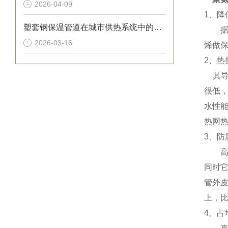
2026-04-09
1、降
塑套钢保温管道在城市供热系统中的应用
据有
2026-03-16
烯做
2、
其导热
很低，
水性
热网热
3、
高温
同时
管外
上，比
4、