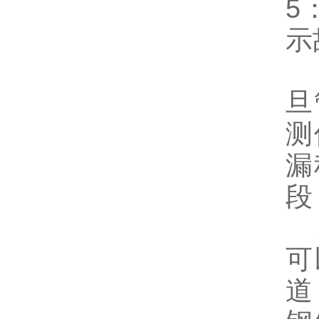
5
示
旦
测
漏
段
可
道