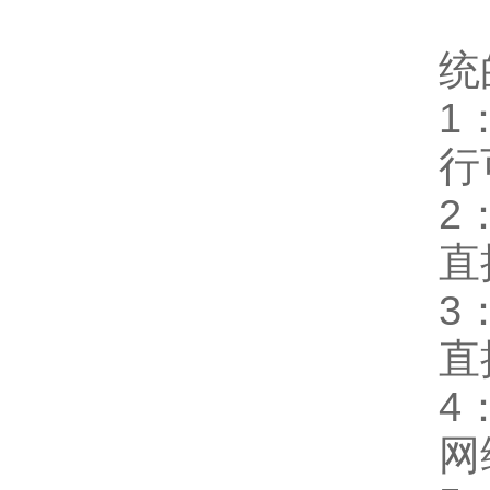
聚
统
1
行
2
直
3
直
4
网