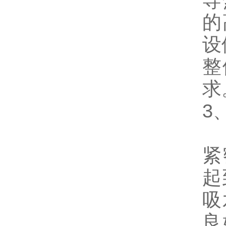
导
的
设
整
求
3
高
紧
起
吸
良