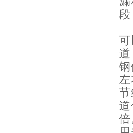
漏
段
可
道
钢
左
节
道
倍
用