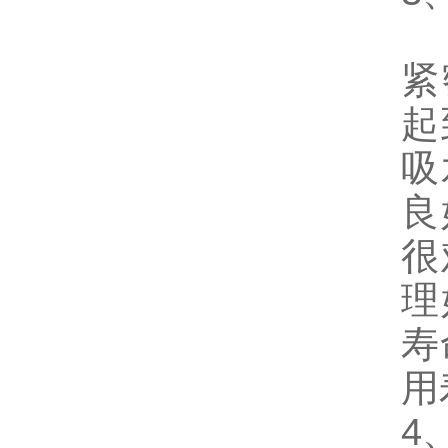
高
紧
起
吸
良
很
理
寿
用
4