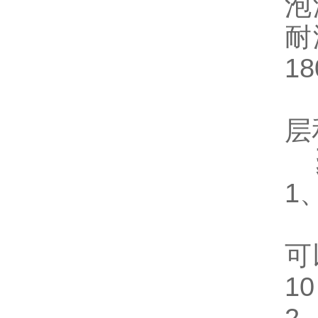
泡
耐
1
层
聚
1
据
可
1