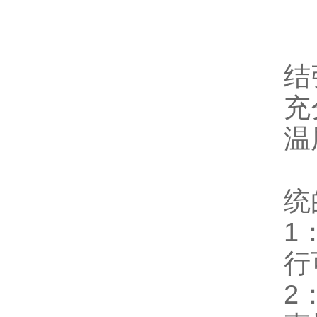
结
充
温
聚
统
1
行
2