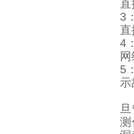
直
3
直
4
网
5
示
旦
测