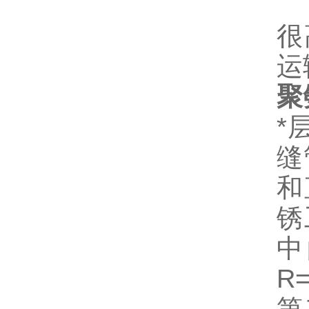
聚
很
运
聚
*
缝管
和
锈
中
R