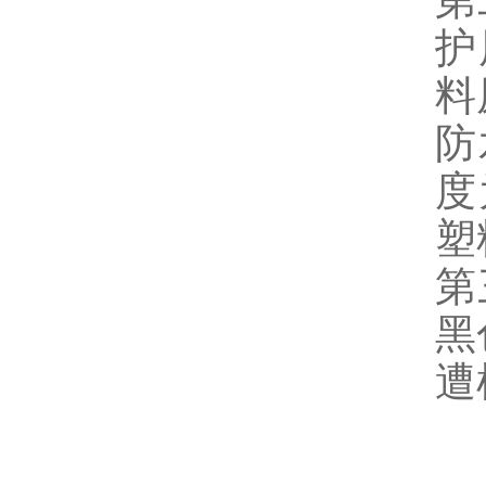
第
护
料
防
度
第
黑
遭