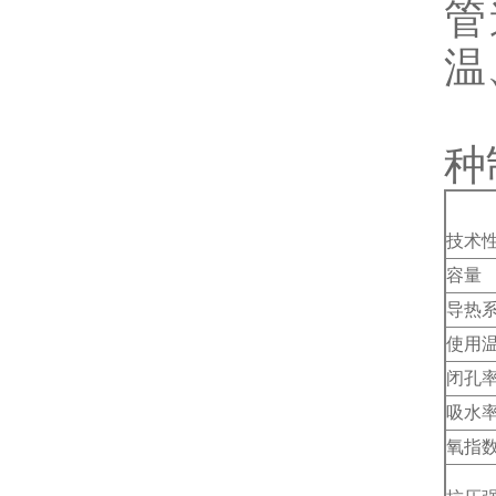
管
温
聚
种
技术
容量
导热
使用
闭孔
吸水
氧指