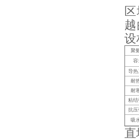
区
越
设
聚
容
导热
耐
耐
粘结
抗压
吸
直