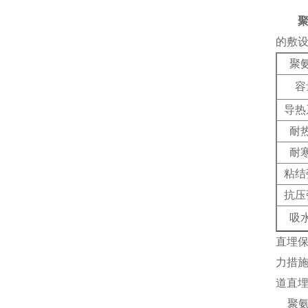
的敷
聚
容
导热
耐
耐
粘结
抗压
吸
直埋
力措
道直
聚