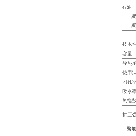
石油
聚氨
聚氨
技术
容量
导热
使用
闭孔
吸水
氧指
抗压
聚