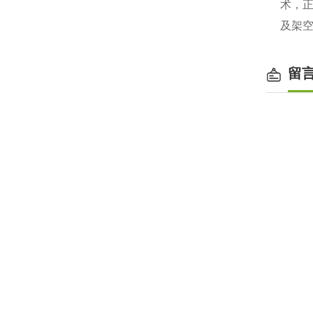
术，
及架
留