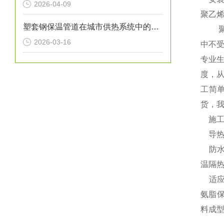
2026-04-09
聚乙
塑套钢保温管道在城市供热系统中的应用
聚乙
2026-03-16
中不
专业
度，
工简
货，
施工
导热系
防水
温隔
适应
氨脂保
料成