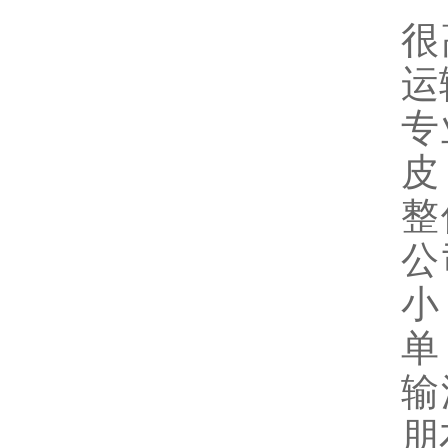
很
运
专
皮
整
公
小
单
输
朋