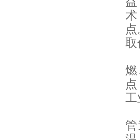
益
术
点
取
燃
点
工
聚
管
温