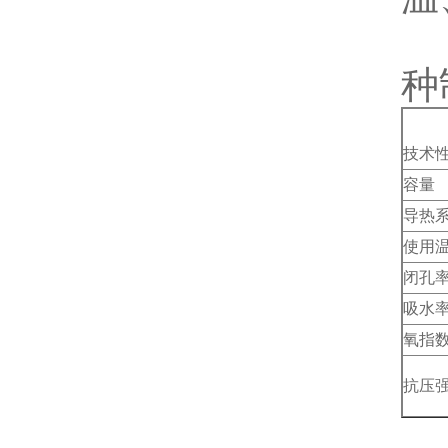
聚
种
技术
容量
导热
使用
闭孔
吸水
氧指
抗压