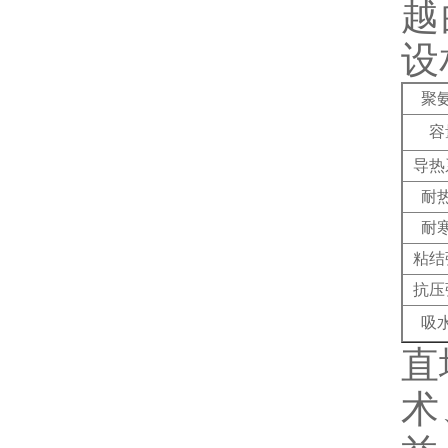
越
设
聚
容
导热
耐
耐
粘结
抗压
吸
直
术