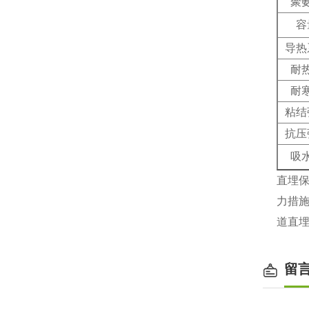
聚
容
导热
耐
耐
粘结
抗压
吸
直埋
力措
道直
留