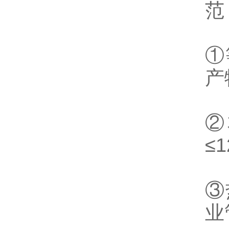
范
①
产
②
≤
③
业