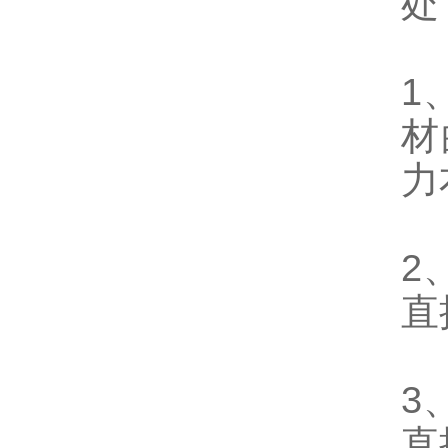
处
1
材
力
2
直
3
直