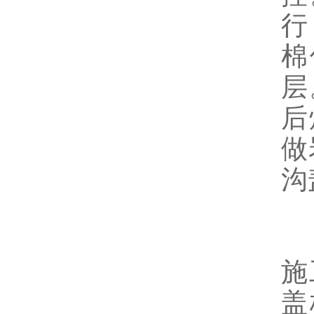
行
棉
层
后
做
沟
施
盖