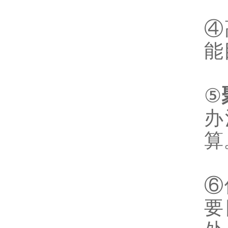
④
能
⑤
办
算
⑥
要