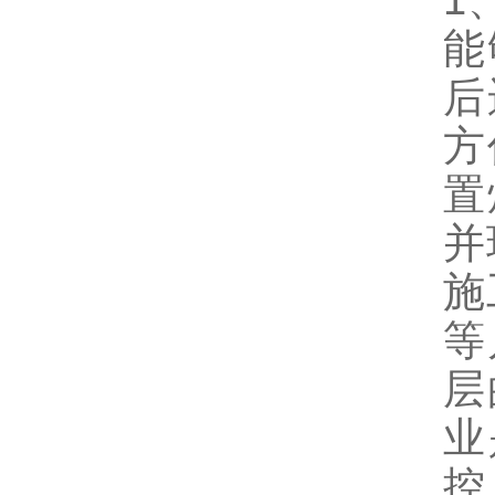
1
能
后
方
置
并
施
等
层
业
控