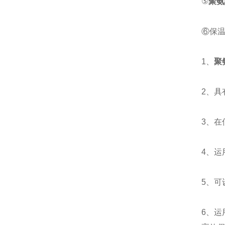
⑤
聚氨
⑥保
1、
聚
2、
3、
4、运
5、
6、运