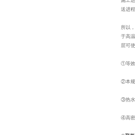
施工
送进程
所以
于高温
层可
①等效
②本规
③热
④高