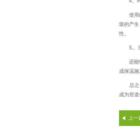
4、环
使用的保
圾的产生
性。
5.、
还能够适
成保温施
总之，喷
成为管道
上一