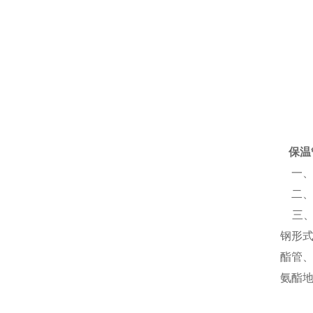
保温
一、
二、
三、
钢形
酯管
氨酯