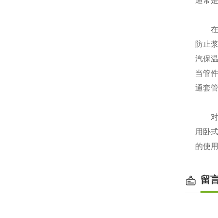
通常
在实
防止
汽保
当管
通套
对于
用卧
的使
留