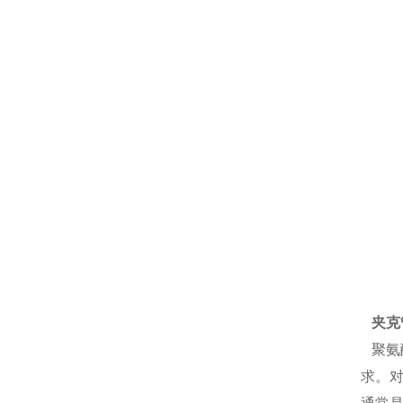
夹克
聚氨
求。