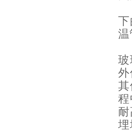
二
下
温
三
玻
外
其
程
耐
埋