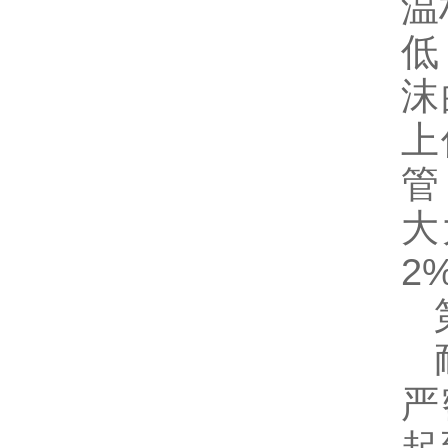
温
低
沫
上
管
大
2
第
耐
严