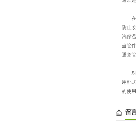
通常
在实
防止
汽保
当管
通套
对于
用卧
的使
留