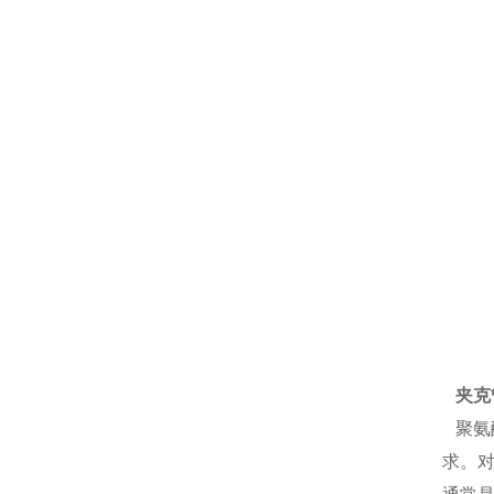
夹克
聚氨
求。