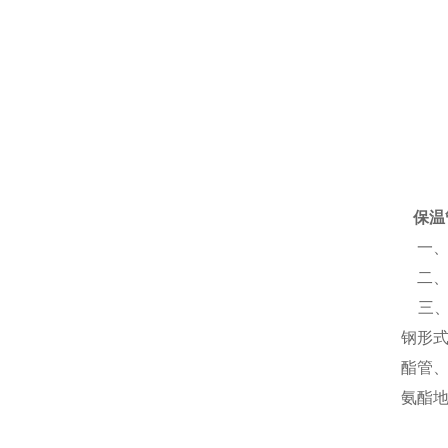
保温
一、
二、
三、
钢形
酯管
氨酯