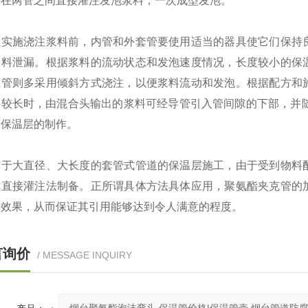
是在两管之间直接灌注发泡浆料，一次成型发泡。
施浇注浆料前，内管和外套管要使用适当的器具使它们保持良
浆料泄漏。根据浆料的流动状态和发泡速度情况，长度较小的保
温管则多采用倾斜方式浇注，以便浆料流动和发泡。根据配方和
件较长时，由混合头输出的浆料可经导管引入管间隙的下部，并随
管保温层的制作。
大直径、大长度的套管式管道的保温层施工，由于受到物料配
式直接灌注法制备。正所谓具体方法具体应用，聚氨酯夹克管的
用效果，从而保证其引用能够达到令人满意的程度。
言询价
/ MESSAGE INQUIRY