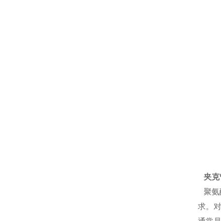
夹克
聚氨
求。