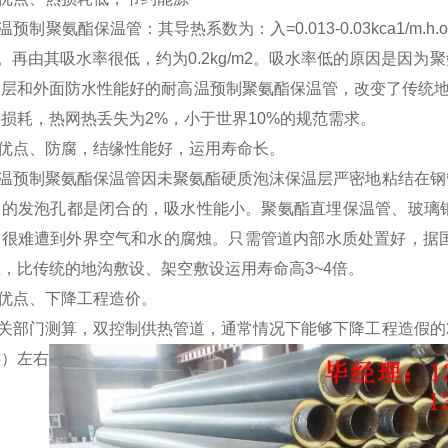
预制聚氨酯保温管：其导热系数为：入=0.013-0.03kca1/
倍。再由其吸水率很低，约为0.2kg/m2。吸水率低的原因是因
温层和外面防水性能好的耐高温预制聚氨酯保温管，改变了传统地
损耗，热网热丢失为2%，小于世界10%的规范需求。
优点、防腐，结缘性能好，运用寿命长。
温预制聚氨酯保温管因未聚氨酯硬质泡沫保温层严密地粘结在钢
它的发泡孔都是闭合的，吸水性能小。聚氨酯直埋保温管、玻璃
皮很难遭到外界空气和水的腐烛。只需管道内部水质处置好，据国
，比传统的地沟敷设、架空敷设运用寿命高3~4倍。
优点、下降工程造价。
关部门测算，双控制供热管道，通常情况下能够下降工程造假的2
层）左右