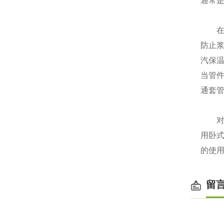
通常
在实
防止
汽保
当管
通套
对于
用卧
的使
留