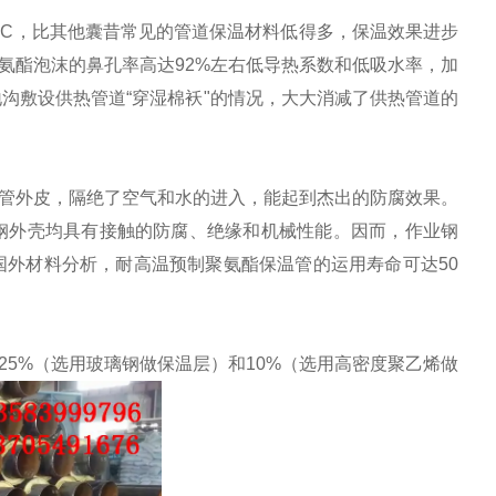
m.h.oC，比其他囊昔常见的管道保温材料低得多，保温效果进步
为聚氨酯泡沫的鼻孔率高达92%左右低导热系数和低吸水率，加
沟敷设供热管道“穿湿棉袄"的情况，大大消减了供热管道的
管外皮，隔绝了空气和水的进入，能起到杰出的防腐效果。
钢外壳均具有接触的防腐、绝缘和机械性能。因而，作业钢
外材料分析，耐高温预制聚氨酯保温管的运用寿命可达50
5%（选用玻璃钢做保温层）和10%（选用高密度聚乙烯做