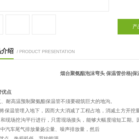
产
品介绍
/ PRODUCT PRESENTATION
烟台聚氨酯泡沫弯头 保温管价格|保
管优点
点、耐高温预制聚氨酯保温管不须要砌筑巨大的地沟。
将保温管埋入地下，因而大大消减了工程占地，消减土方开挖量约
工和现场挖沟平行进行，只需现场接头，能够大幅度缩短工期。
程中汽车尾气排放量扬尘量、噪声排放量，然后
优点、热损耗低，节约能源