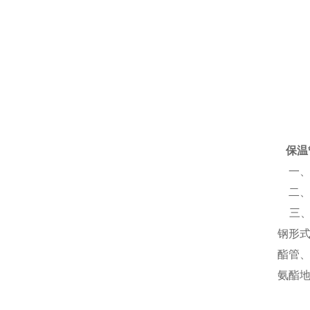
保温
一、
二、
三、
钢形
酯管
氨酯