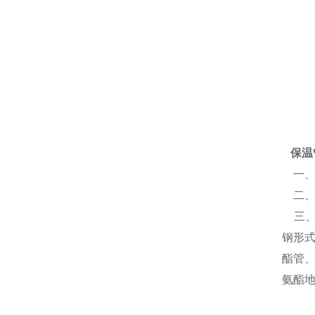
保温
一、
二、
三、
钢形
酯管
氨酯