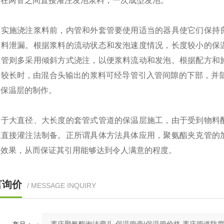
是在两管之间直接灌注发泡浆料，一次成型发泡。
施浇注浆料前，内管和外套管要使用适当的器具使它们保持良
浆料泄漏。根据浆料的流动状态和发泡速度情况，长度较小的保
温管则多采用倾斜方式浇注，以便浆料流动和发泡。根据配方和
件较长时，由混合头输出的浆料可经导管引入管间隙的下部，并随
管保温层的制作。
大直径、大长度的套管式管道的保温层施工，由于受到物料配
式直接灌注法制备。正所谓具体方法具体应用，聚氨酯夹克管的
用效果，从而保证其引用能够达到令人满意的程度。
言询价
/ MESSAGE INQUIRY