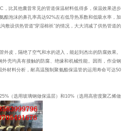
m.h.oC，比其他囊昔常见的管道保温材料低得多，保温效果进步
为聚氨酯泡沫的鼻孔率高达92%左右低导热系数和低吸水率，加
沟敷设供热管道“穿湿棉袄"的情况，大大消减了供热管道的
管外皮，隔绝了空气和水的进入，能起到杰出的防腐效果。
钢外壳均具有接触的防腐、绝缘和机械性能。因而，作业钢
外材料分析，耐高温预制聚氨酯保温管的运用寿命可达50
5%（选用玻璃钢做保温层）和10%（选用高密度聚乙烯做