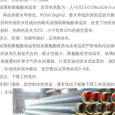
预制聚氨酯保温管：其导热系数为：入=0.013-0.03kca1/
倍。再由其吸水率很低，约为0.2kg/m2。吸水率低的原因是因
温层和外面防水性能好的耐高温预制聚氨酯保温管，改变了传统地
损耗，热网热丢失为2%，小于世界10%的规范需求。
优点、防腐，结缘性能好，运用寿命长。
温预制聚氨酯保温管因未聚氨酯硬质泡沫保温层严密地粘结在钢
它的发泡孔都是闭合的，吸水性能小。聚氨酯直埋保温管、玻璃
皮很难遭到外界空气和水的腐烛。只需管道内部水质处置好，据国
，比传统的地沟敷设、架空敷设运用寿命高3~4倍。
优点、下降工程造价。
关部门测算，双控制供热管道，通常情况下能够下降工程造假的2
层）左右