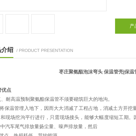
产
品介绍
/ PRODUCT PRESENTATION
枣庄聚氨酯泡沫弯头 保温管壳|保温
管优点
点、耐高温预制聚氨酯保温管不须要砌筑巨大的地沟。
将保温管埋入地下，因而大大消减了工程占地，消减土方开挖量约
工和现场挖沟平行进行，只需现场接头，能够大幅度缩短工期。
程中汽车尾气排放量扬尘量、噪声排放量，然后
优点、热损耗低，节约能源