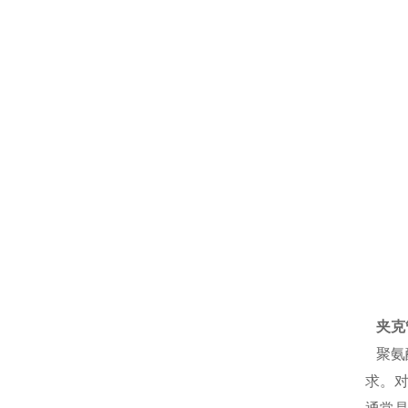
夹克
聚氨
求。