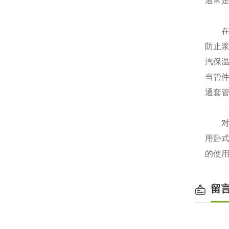
通常
在实
防止
汽保
当管
通套
对于
用卧
的使
留