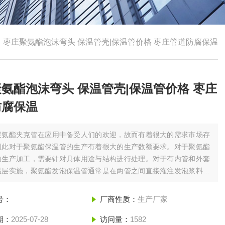
>
枣庄聚氨酯泡沫弯头 保温管壳|保温管价格 枣庄管道防腐保温
氨酯泡沫弯头 保温管壳|保温管价格 枣庄
防腐保温
聚氨酯夹克管在应用中备受人们的欢迎，故而有着很大的需求市场存
因此对于聚氨酯保温管的生产有着很大的生产数额要求。对于聚氨酯
的生产加工，需要针对具体用途与结构进行处理。对于有内管和外套
温层实施，聚氨酯发泡保温管通常是在两管之间直接灌注发泡浆料，
发泡。枣庄聚氨酯泡沫弯头 保温管壳|保温管价格 枣庄管道防腐保
号：
厂商性质：
生产厂家
期：
2025-07-28
访问量：
1582