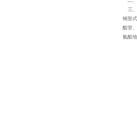
二、
三、
钢形
酯管
氨酯