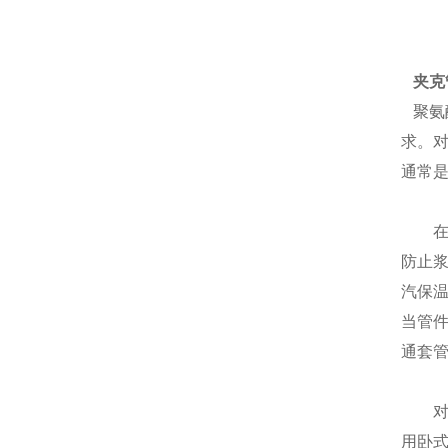
夹克
聚氨
求。
通常
在实
防止
汽保
当管
通套
对于
用卧