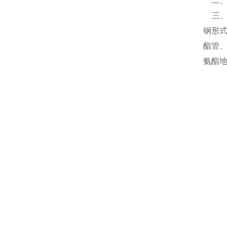
二、
三、
钢形
酯管
氨酯