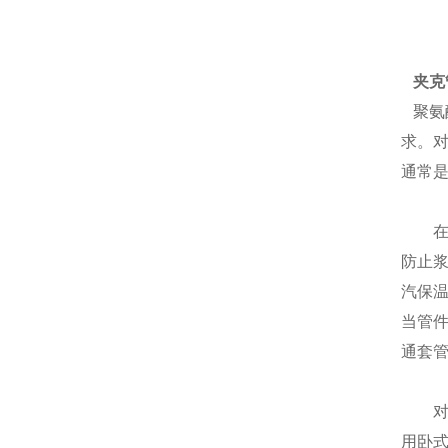
夹克
聚氨
求。
通常
在实
防止
汽保
当管
通套
对于
用卧