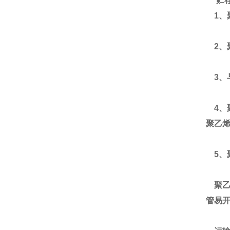
贮
1、
2、
3、
4、
聚乙
5、
聚乙
管易