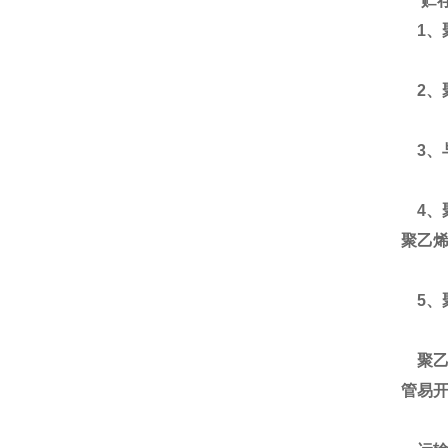
贮
1、
2、
3、
4、
聚乙
5、
聚乙
管易