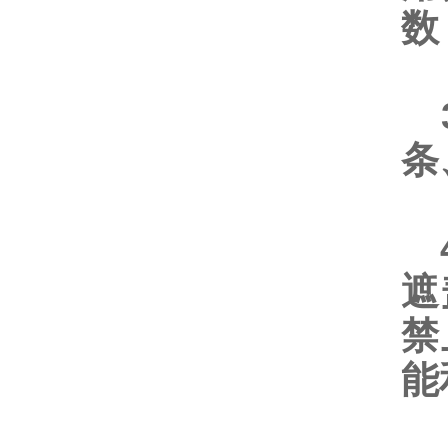
数
3
条
4
遮
禁
能