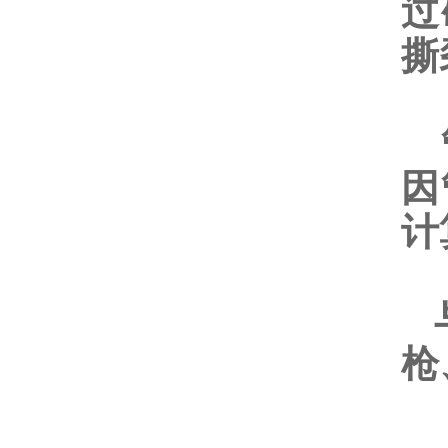
过
撕
管
因
计
与
枪