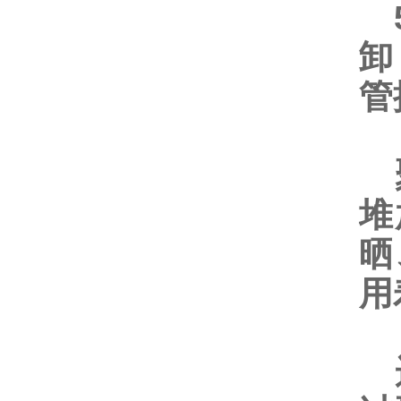
卸
管
聚
堆
晒
用
运