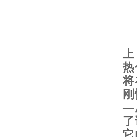
2
聚
上
热
将
刚
—
了
它