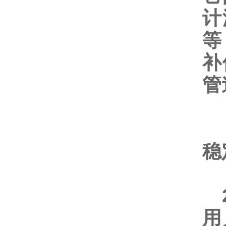
计
等
补
管
1
稳
2
用