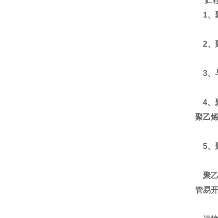
贮
1、
2、
3、
4、
聚乙
5、
聚乙
管易