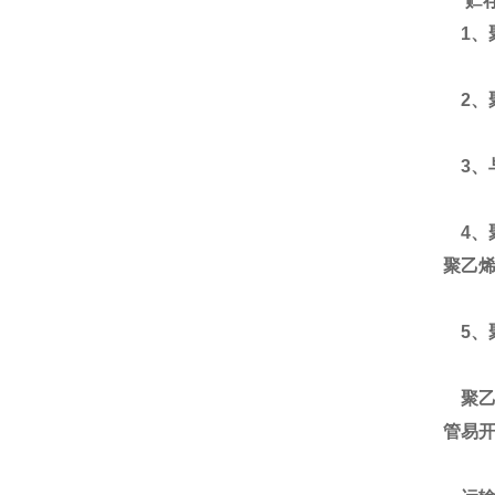
贮
1、
2、
3、
4、
聚乙
5、
聚乙
管易