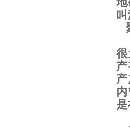
地
叫
聚
聚
很
产
产
内
是