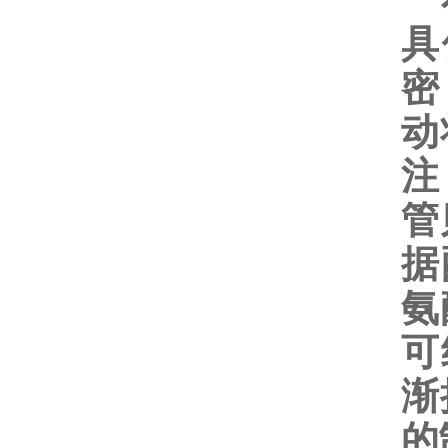
在
具
密
动
注
管
据
氨
可
渐
的