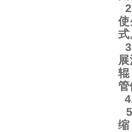
2
使
式
3
展
辊
管
4
5
缩