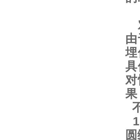
对
由
埋
具
对
果
不
1
圆