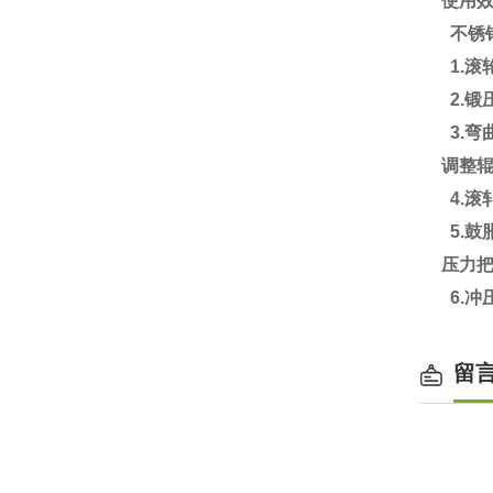
使用
不锈
1.滚
2.
3.弯
调整
4.滚
5.
压力把
6.冲
留