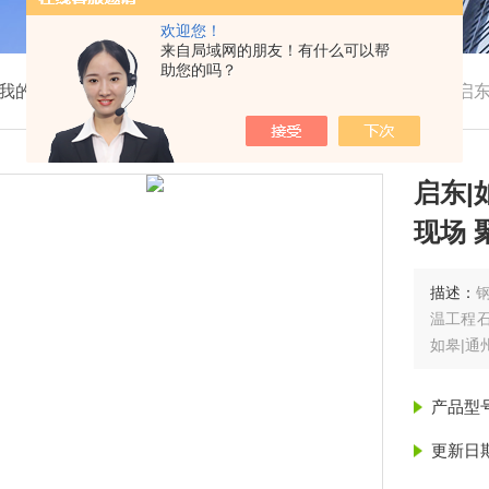
欢迎您！
来自局域网的朋友！有什么可以帮
助您的吗？
我的位置：
首页
>
产品展示
>
聚氨酯保温管
>
保温管
>
启东
启东|
现场 
描述：
温工程
如皋|通
产品型
更新日