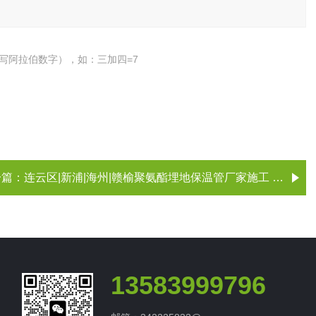
写阿拉伯数字），如：三加四=7
一篇：
连云区|新浦|海州|赣榆聚氨酯埋地保温管厂家施工 聚氨酯保温管
13583999796