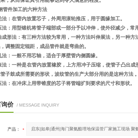
效果，从而保证其引用能够达到令人满意的程度。
钢管件加工的六种方法
轮法：在管内放置芯子，外周用滚轮推压，用于圆缘加工。
锻压法：用型锻机将管子端部或一部分予以冲伸，使外径减少，常
曲成形法：有三种方法较为常用，一种方法叫伸展法，另一种方法
辊，调整固定辊距，成品管件就是弯曲的。
轧法：一般不用芯轴，适合于厚壁管内侧圆缘。
鼓胀法：一种是在管内放置橡胶，上方用冲子压缩，使管子凸出成
管子鼓成所需要的形状，波纹管的生产大部分用的是这种方法 
压法：在冲床上用带锥度的芯子将管端扩到要求的尺寸和形状。
言询价
/ MESSAGE INQUIRY
产品：