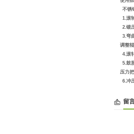
使用
不锈
1.滚
2.
3.弯
调整
4.滚
5.
压力把
6.冲
留