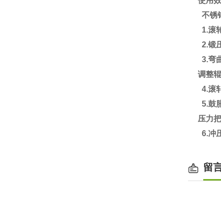
使用
不锈
1.滚
2.
3.弯
调整
4.滚
5.
压力把
6.冲
留