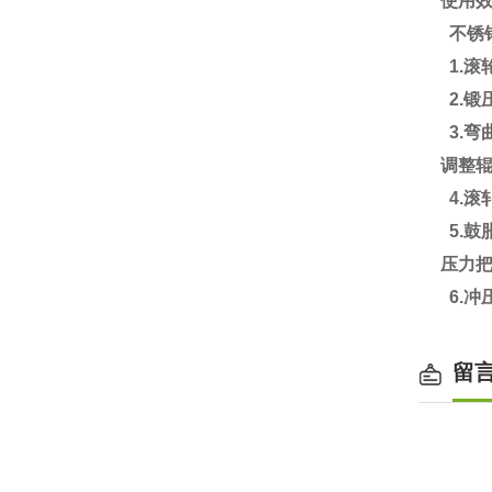
使用
不锈
1.滚
2.
3.弯
调整
4.滚
5.
压力把
6.冲
留