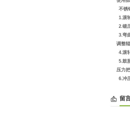
使用
不锈
1.滚
2.
3.弯
调整
4.滚
5.
压力把
6.冲
留