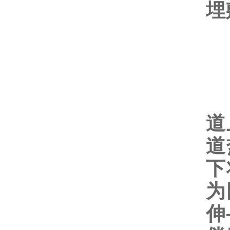
埋
2
道
道
下
为
伸