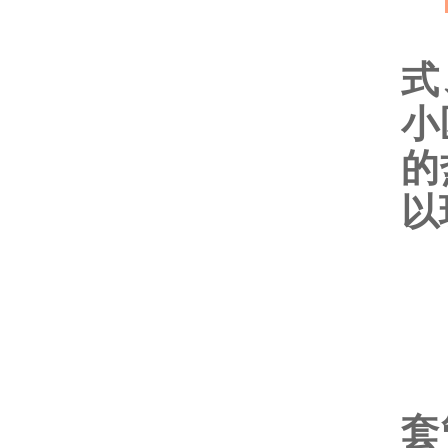
聚
式
小
的
以
聚
套