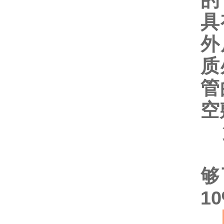
的
具
外
质
管
空
第
据
够
1