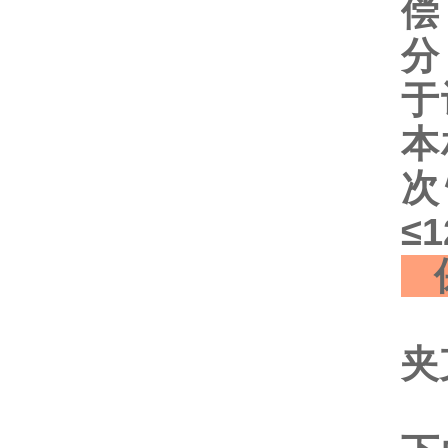
偿
分
于
本
次
≤
保
一
夹
二