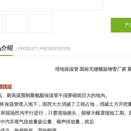
产
品介绍
/ PRODUCT PRESENTATION
埋地保温管 国标无缝螺旋钢管厂家 
管优点
点、耐高温预制聚氨酯保温管不须要砌筑巨大的地沟。
将保温管埋入地下，因而大大消减了工程占地，消减土方开挖量约
工和现场挖沟平行进行，只需现场接头，能够大幅度缩短工期。
程中汽车尾气排放量扬尘量、噪声排放量，然后
优点、热损耗低，节约能源