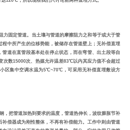
可达120℃，所以现在我们只讨论前两种直埋方式。
阻力固定管道。当土壤与管道的摩擦阻力之和等于或大于管
过程中所产生的位移势能，被储存在管道壁上；无补偿直埋
，管道在直管段基本处在停止状态，而在弯管、出土段等自
次数15000次、热媒允许温差83℃以内其应力值不会超过
小区集中空调水温为5℃~70℃，可采用无补偿直埋敷设方
钢，把管道加热到要求的温度，管道热伸长，波纹膨胀节补
后补偿器成为刚性整体，不再有补偿能力。工作中则由管道