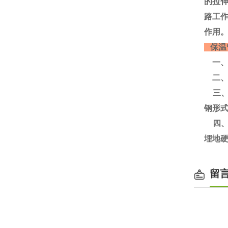
的拉
路工
作用。
保温
一、
二、
三、
钢形
四、
埋地
留