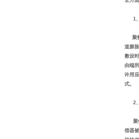
全方面
1
聚氨
道膨
敷设
由端所
许用
式。
2、
聚氨
偿器