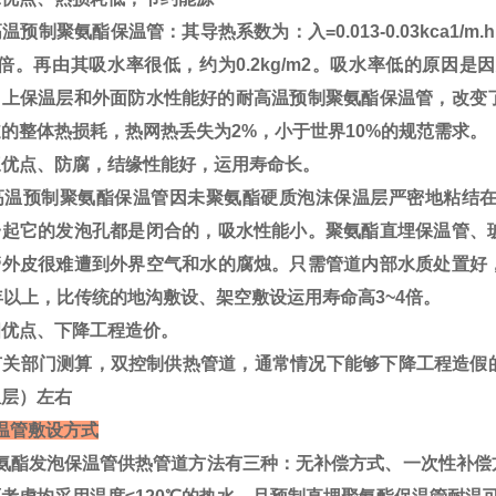
预制聚氨酯保温管：其导热系数为：入=0.013-0.03kca1
9倍。再由其吸水率很低，约为0.2kg/m2。吸水率低的原因
加上保温层和外面防水性能好的耐高温预制聚氨酯保温管，改变了
的整体热损耗，热网热丢失为2%，小于世界10%的规范需求。
优点、防腐，结缘性能好，运用寿命长。
温预制聚氨酯保温管因未聚氨酯硬质泡沫保温层严密地粘结在
一起它的发泡孔都是闭合的，吸水性能小。聚氨酯直埋保温管、
管外皮很难遭到外界空气和水的腐烛。只需管道内部水质处置好
年以上，比传统的地沟敷设、架空敷设运用寿命高3~4倍。
优点、下降工程造价。
关部门测算，双控制供热管道，通常情况下能够下降工程造假的2
温层）左右
温管敷设方式
酯发泡保温管供热管道方法有三种：无补偿方式、一次性补偿