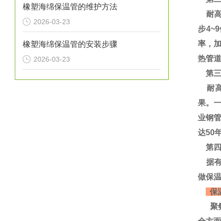
橡塑海绵保温管的维护方法
耐高温
2026-03-23
步4~
率，
橡塑海绵保温管的安装步骤
热管道
2026-03-23
第三
耐高
果。
业钢
达50
第四
据有
做保
保
聚氨