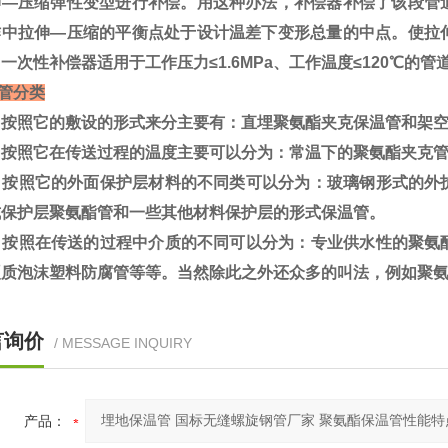
伸—压缩弹性变型进行补偿。用这种办法，补偿器补偿了该段管
作中拉伸—压缩的平衡点处于设计温差下变形总量的中点。使拉
一次性补偿器适用于工作压力≤1.6MPa、工作温度≤120℃的管
管分类
按照它的敷设的形式来分主要有：直埋聚氨酯夹克保温管和架空
按照它在传送过程的温度主要可以分为：常温下的聚氨酯夹克管
按照它的外面保护层材料的不同类可以分为：玻璃钢形式的外
式保护层聚氨酯管和一些其他材料保护层的形式保温管。
按照在传送的过程中介质的不同可以分为：专业供水性的聚氨
硬质泡沫塑料防腐管等等。当然除此之外还众多的叫法，例如聚
言询价
/ MESSAGE INQUIRY
产品：