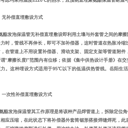
考虑均采用温度≤120℃的热水，且预制直埋聚氨酯保温管耐温
、无补偿直埋敷设方式
酯发泡保温管无补偿直埋敷设即利用土壤与外套管之间的摩擦
胀力时，管线不再伸长，即可不加补偿器，这时管道在热胀冷缩
时，在管道上不用设置补偿器、滑动支架、固定支架等管道附件
谓“摩擦长度l"范围内有位移；依据《集中供热设计手册》在交变
应力。这种埋设方式适用于95℃以下的低温供热管线。岳阳生活
一次性补偿直埋敷设方式
酯发泡保温管
其工作原理是将该种产品焊管道上，拆除定位角
被相应压缩，在此状态下将补偿器外套筒锯形搭接焊缝焊死，此