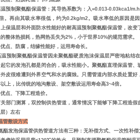
预制聚氨酯保温管：其导热系数为：入=0.013-0.03kca1
9倍。再由其吸水率很低，约为0.2kg/m2。吸水率低的原因
加上保温层和外面防水性能好的耐高温预制聚氨酯保温管，改变了
的整体热损耗，热网热丢失为2%，小于世界10%的规范需求。
优点、防腐，结缘性能好，运用寿命长。
温预制聚氨酯保温管因未聚氨酯硬质泡沫保温层严密地粘结在
一起它的发泡孔都是闭合的，吸水性能小。聚氨酯直埋保温管、
管外皮很难遭到外界空气和水的腐烛。只需管道内部水质处置好
年以上，比传统的地沟敷设、架空敷设运用寿命高3~4倍。
优点、下降工程造价。
关部门测算，双控制供热管道，通常情况下能够下降工程造假的2
温层）左右
温管敷设方式
酯发泡保温管供热管道方法有三种：无补偿方式、一次性补偿