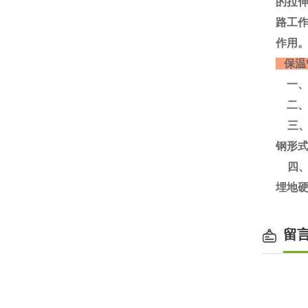
的拉
路工
作用。
保温
一、
二、
三、
钢形
四、
埋地
留