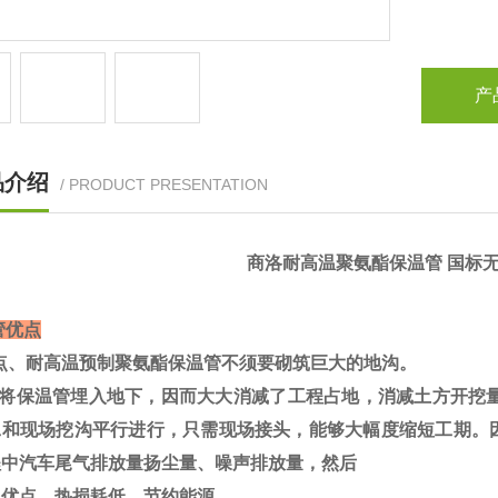
产
品介绍
/ PRODUCT PRESENTATION
商洛耐高温聚氨酯保温管 国标
管优点
点、耐高温预制聚氨酯保温管不须要砌筑巨大的地沟。
将保温管埋入地下，因而大大消减了工程占地，消减土方开挖量约
工和现场挖沟平行进行，只需现场接头，能够大幅度缩短工期。
程中汽车尾气排放量扬尘量、噪声排放量，然后
优点、热损耗低，节约能源