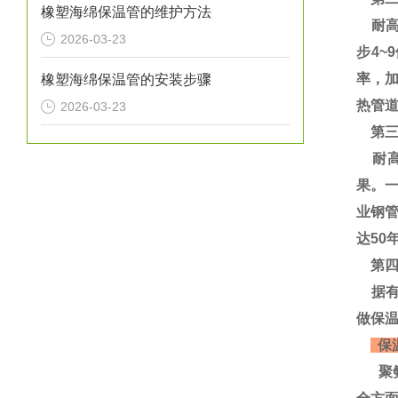
橡塑海绵保温管的维护方法
耐高温
2026-03-23
步4~
率，
橡塑海绵保温管的安装步骤
热管道
2026-03-23
第三
耐高
果。
业钢
达50
第四
据有
做保
保
聚氨