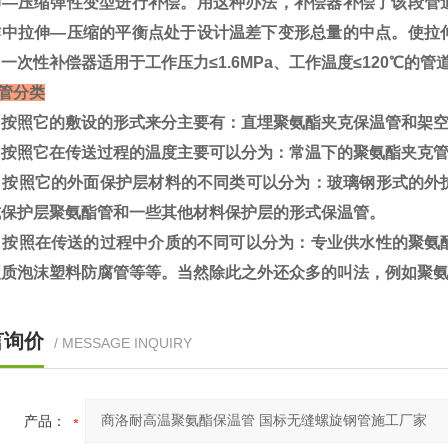
伸—压缩弹性变型进行补偿。用这种办法，补偿器补偿了该段管
作中拉伸—压缩的平衡点处于设计温差下变形总量的中点。使拉
一次性补偿器适用于工作压力≤1.6MPa、工作温度≤120℃的管
管分类
按照它的敷设的形式来分主要有：直埋聚氨酯夹克保温管和架空
按照它在传送过程的温度主要可以分为：常温下的聚氨酯夹克管
按照它的外面保护层材料的不同类可以分为：玻璃钢形式的外
式保护层聚氨酯管和一些其他材料保护层的形式保温管。
按照在传送的过程中介质的不同可以分为：专业供水性的聚氨
硬质泡沫塑料防腐管等等。当然除此之外还众多的叫法，例如聚
言询价
/ MESSAGE INQUIRY
产品：