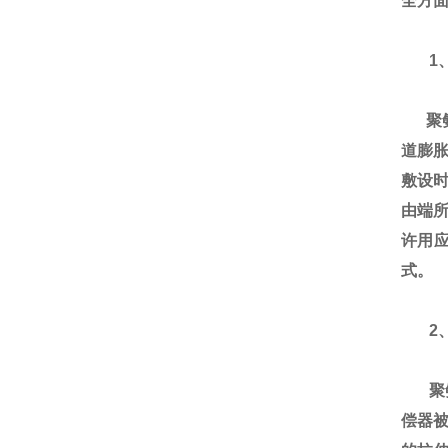
全方面
1
聚氨
道膨
敷设
由端所
许用
式。
2、
聚氨
偿器