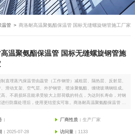
保温管
>
商洛耐高温聚氨酯保温管 国标无缝螺旋钢管施工厂家
耐高温聚氨酯保温管 国标无缝螺旋钢管施
家
预制直埋蒸汽保温管由蕊管（工作钢管）减租层、隔热层、反射层、
带、滑动支架、空气层、外护钢管、喷涂聚氨酯、缠绕玻璃钢组成。
度高、不易损坏且能承受较大上部荷载的特点，为达到长寿命，对钢
需进行防腐处理后，使用更结坚实可靠。商洛耐高温聚氨酯保温管 国
螺旋钢管施工厂家
号：
厂商性质：
生产厂家
期：
2025-07-28
访问量：
1133