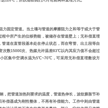
可达120℃，所以现在我们只讨论前两种直埋方式。
阻力固定管道。当土壤与管道的摩擦阻力之和等于或大于管
过程中所产生的位移势能，被储存在管道壁上；无补偿直埋
，管道在直管段基本处在停止状态，而在弯管、出土段等自
次数15000次、热媒允许温差83℃以内其应力值不会超过
小区集中空调水温为5℃~70℃，可采用无补偿直埋敷设方
钢，把管道加热到要求的温度，管道热伸长，波纹膨胀节补
后补偿器成为刚性整体，不再有补偿能力。工作中则由管道