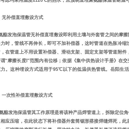
考虑均采用温度≤120℃的热水，且预制直埋聚氨酯保温管耐温
、无补偿直埋敷设方式
酯发泡保温管无补偿直埋敷设即利用土壤与外套管之间的摩擦
胀力时，管线不再伸长，即可不加补偿器，这时管道在热胀冷缩
时，在管道上不用设置补偿器、滑动支架、固定支架等管道附件
谓“摩擦长度l"范围内有位移；依据《集中供热设计手册》在交变
应力。这种埋设方式适用于95℃以下的低温供热管线。岳阳生活
一次性补偿直埋敷设方式
酯发泡保温管
其工作原理是将该种产品焊管道上，拆除定位角
被相应压缩，在此状态下将补偿器外套筒锯形搭接焊缝焊死，此