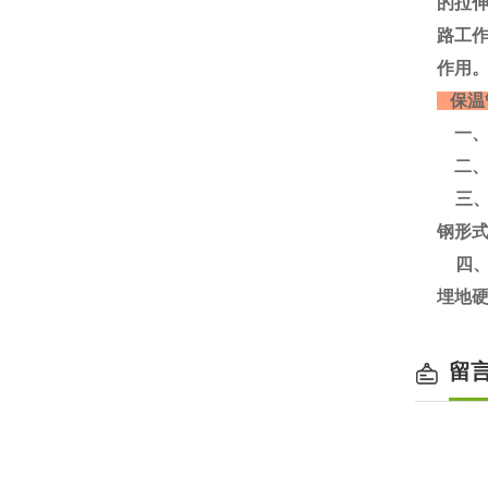
的拉
路工
作用。
保温
一、
二、
三、
钢形
四、
埋地
留