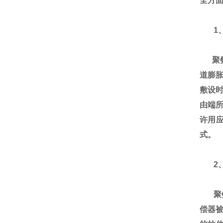
全方面
1
聚氨
道膨
敷设
由端所
许用
式。
2、
聚氨
偿器