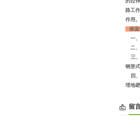
的拉
路工
作用。
保温
一、
二、
三、
钢形
四、
埋地
留