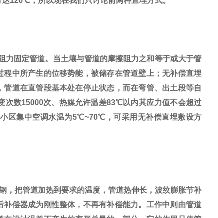
可达120℃，所以现在我们只讨论前两种直埋方式。
阻力固定管道。当土壤与管道的摩擦阻力之和等于或大于管
过程中所产生的位移势能，被储存在管道壁上；无补偿直埋
，管道在直管段基本处在停止状态，而在弯管、出土段等自
次数15000次、热媒允许温差83℃以内其应力值不会超过
小区集中空调水温为5℃~70℃，可采用无补偿直埋敷设方
钢，把管道加热到要求的温度，管道热伸长，波纹膨胀节补
后补偿器成为刚性整体，不再有补偿能力。工作中则由管道