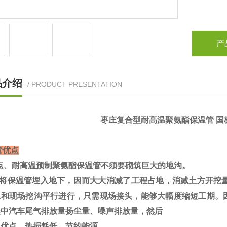
产
品介绍
/ PRODUCT PRESENTATION
枣庄复合型耐高温聚氨酯保温管 国
管优点
点、耐高温预制聚氨酯保温管不须要砌筑巨大的地沟。
将保温管埋入地下，因而大大消减了工程占地，消减土方开挖量约
工和现场挖沟平行进行，只需现场接头，能够大幅度缩短工期。
程中汽车尾气排放量扬尘量、噪声排放量，然后
优点、热损耗低，节约能源