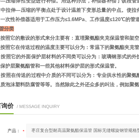
伸—压缩弹性变型进行补偿。用这种办法，补偿器补偿了该段管
作中拉伸—压缩的平衡点处于设计温差下变形总量的中点。使拉
一次性补偿器适用于工作压力≤1.6MPa、工作温度≤120℃的管
管分类
按照它的敷设的形式来分主要有：直埋聚氨酯夹克保温管和架空
按照它在传送过程的温度主要可以分为：常温下的聚氨酯夹克管
按照它的外面保护层材料的不同类可以分为：玻璃钢形式的外
式保护层聚氨酯管和一些其他材料保护层的形式保温管。
按照在传送的过程中介质的不同可以分为：专业供水性的聚氨
硬质泡沫塑料防腐管等等。当然除此之外还众多的叫法，例如聚
言询价
/ MESSAGE INQUIRY
产品：