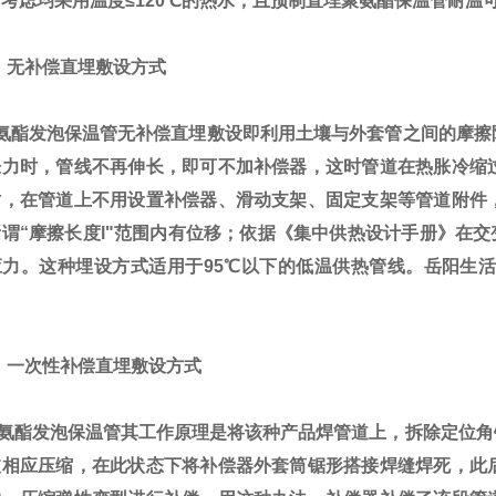
考虑均采用温度≤120℃的热水，且预制直埋聚氨酯保温管耐温
、无补偿直埋敷设方式
酯发泡保温管无补偿直埋敷设即利用土壤与外套管之间的摩擦
胀力时，管线不再伸长，即可不加补偿器，这时管道在热胀冷缩
时，在管道上不用设置补偿器、滑动支架、固定支架等管道附件
谓“摩擦长度l"范围内有位移；依据《集中供热设计手册》在交变
应力。这种埋设方式适用于95℃以下的低温供热管线。岳阳生活
一次性补偿直埋敷设方式
酯发泡保温管
其工作原理是将该种产品焊管道上，拆除定位角
被相应压缩，在此状态下将补偿器外套筒锯形搭接焊缝焊死，此