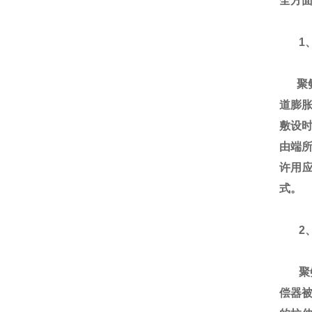
全方面
1
聚氨
道膨
敷设
由端所
许用
式。
2、
聚氨
偿器