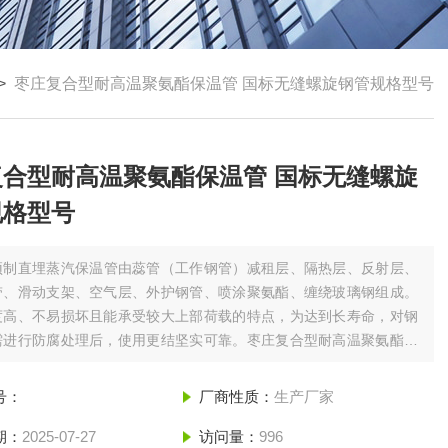
>
枣庄复合型耐高温聚氨酯保温管 国标无缝螺旋钢管规格型号
复合型耐高温聚氨酯保温管 国标无缝螺旋
规格型号
预制直埋蒸汽保温管由蕊管（工作钢管）减租层、隔热层、反射层、
带、滑动支架、空气层、外护钢管、喷涂聚氨酯、缠绕玻璃钢组成。
度高、不易损坏且能承受较大上部荷载的特点，为达到长寿命，对钢
需进行防腐处理后，使用更结坚实可靠。枣庄复合型耐高温聚氨酯保
标无缝螺旋钢管规格型号
号：
厂商性质：
生产厂家
期：
2025-07-27
访问量：
996