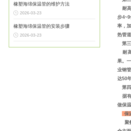
橡塑海绵保温管的维护方法
耐高温
2026-03-23
步4~
率，
橡塑海绵保温管的安装步骤
热管道
2026-03-23
第三
耐高
果。
业钢
达50
第四
据有
做保
保
聚氨