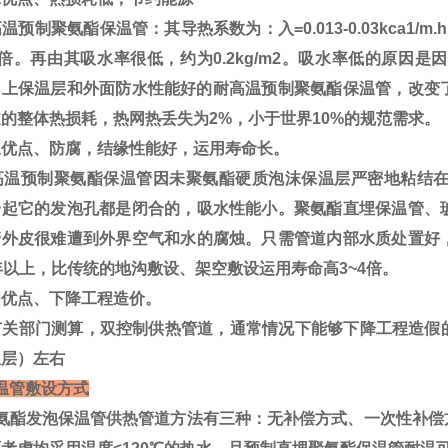
预制聚氨酯保温管：其导热系数为：入=0.013-0.03kca1
9倍。再由其吸水率很低，约为0.2kg/m2。吸水率低的原因
加上保温层和外面防水性能好的耐高温预制聚氨酯保温管，改变了
的整体热损耗，热网热丢失为2%，小于世界10%的规范需求。
优点、防腐，结缘性能好，运用寿命长。
温预制聚氨酯保温管因未聚氨酯硬质泡沫保温层严密地粘结在
一起它的发泡孔都是闭合的，吸水性能小。聚氨酯直埋保温管、
管外皮很难遭到外界空气和水的腐烛。只需管道内部水质处置好
年以上，比传统的地沟敷设、架空敷设运用寿命高3~4倍。
优点、下降工程造价。
关部门测算，双控制供热管道，通常情况下能够下降工程造假的2
温层）左右
温管敷设方式
酯发泡保温管供热管道方法有三种：无补偿方式、一次性补偿