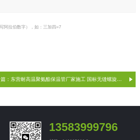
写阿拉伯数字），如：三加四=7
一篇：
东营耐高温聚氨酯保温管厂家施工 国标无缝螺旋钢管规格
13583999796