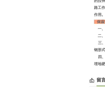
的拉
路工
作用。
保温
一、
二、
三、
钢形
四、
埋地
留