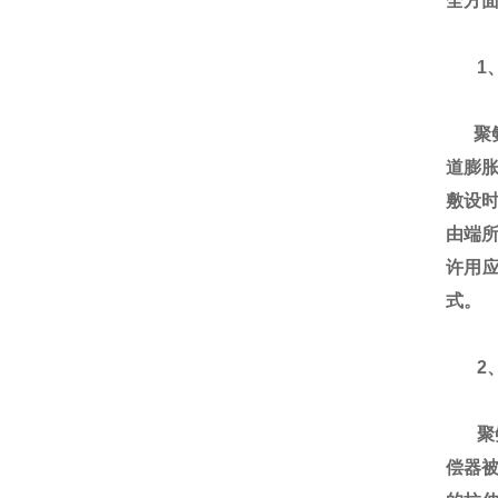
全方面
1
聚氨
道膨
敷设
由端所
许用
式。
2、
聚氨
偿器