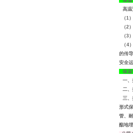
保温
高温
（1
（2
（3
（4
的传
安全
保温
一、
二、
三、
形式
管、
酯地