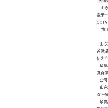
公司
山东
发于一
CCT
旗下
山东
苏保温
伍为
聚
氨
复合保
公司
山东
直埋
聚氨