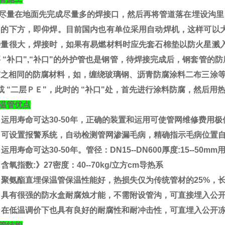
尽量在地面先完成尽量多的焊接口，然后再将管道落在埋设沟里
口的下方，即仰焊。目前国内也有单位采用自动焊机，这样可以大
接量很大，焊接时，如果有易燃材料时应先套石棉垫以防火星溅入
 “补口",“补口"的外护管也是钢管，待焊接完成后，
钢套管
的防
与之相同的防腐材料，如，缠绕玻璃钢、沥青防腐涂料二布三涂等
或 “二层ＰＥ"，此时的 “补口"处，首先进行涂料防腐，然后用
管优点
用寿命可达30-50年，正确的装置和运用可使管网维修费用极
可设置报警系统，自动检测管网渗漏毛病，精确指示毛病位置自
用寿命可达30-50年。管径：DN15--DN600厚度:15--5
氧指数:》27密度：40--70kg/立方cm导热系
聚氨酯直埋保温管保温性能好，热损失仅为传统管材的25%，
具有很强的防水盒耐腐烛才能，不需附设管沟，可直接埋入公开
在低温调价下也具有良好的耐腐性和耐冲击性，可直埋入公开