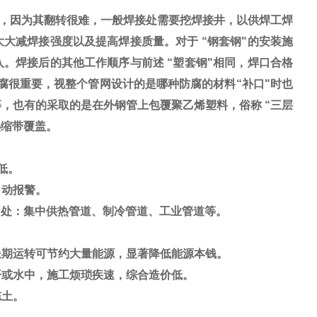
，因为其翻转很难，一般焊接处需要挖焊接井，以供焊工焊
大减焊接强度以及提高焊接质量。对于 “钢套钢"的安装施
。焊接后的其他工作顺序与前述 “塑套钢"相同，焊口合格
腐很重要，视整个管网设计的是哪种防腐的材料“补口"时也
，也有的采取的是在外钢管上包覆聚乙烯塑料，俗称 “三层
热缩带覆盖。
低。
动报警。
0mm用处：集中供热管道、制冷管道、工业管道等。
长期运转可节约大量能源，显著降低能源本钱。
或水中，施工烦琐疾速，综合造价低。
冻土。