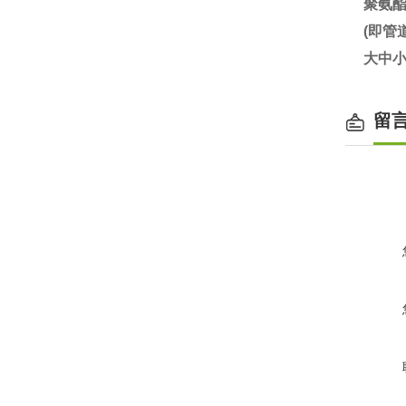
聚氨
(即
大中小
留