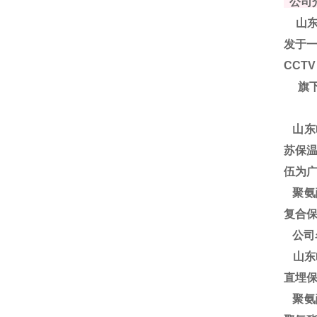
公司
山东
发于一
CCT
旗下
山东
苏保温
伍为
聚
氨
复合保
公司
山东
直埋
聚氨