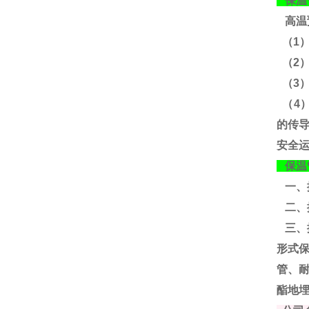
保温
高温
（1
（2
（3
（4
的传
安全
保温
一、
二、
三、
形式
管、
酯地