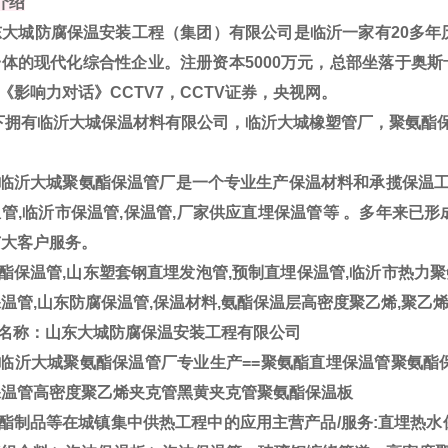
介绍
大城防腐保温安装工程（集团）有限公司是临沂一家有20多年
体的现代化综合性企业。注册资本5000万元，总部坐落于奥斯卡
V《影响力对话》CCTV7，CCTV证券，央视网。
拥有临沂大城保温材料有限公司，临沂大城橡塑管厂，聚氨酯
临沂大城聚氨酯保温管厂是一个专业生产保温材料和承揽保温工程
管,临沂市保温管,保温管,厂家供应直埋保温管等 。多年来已
广大客户服务。
酯保温管,山东塑套钢直埋发泡管,预制直埋保温管,临沂市热力聚
温管,山东防腐保温管,保温材料,氨酯保温层高密度聚乙烯,聚乙
名称：山东大城防腐保温安装工程有限公司
临沂大城聚氨酯保温管厂专业生产==聚氨酯直埋保温管聚氨酯
保温管高密度聚乙烯夹克管黑黄夹克管聚氨酯保温板
酯制品等在城镇集中供热工程中的应用主营产品/服务:直埋热水