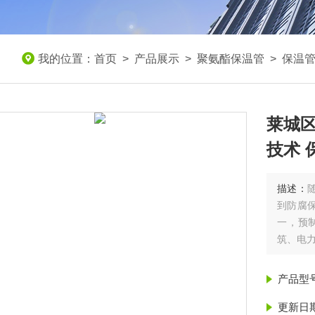
我的位置：
首页
>
产品展示
>
聚氨酯保温管
>
保温
莱城
技术 
描述：
到防腐
一，预
筑、电
城区蒸汽
产品型
更新日