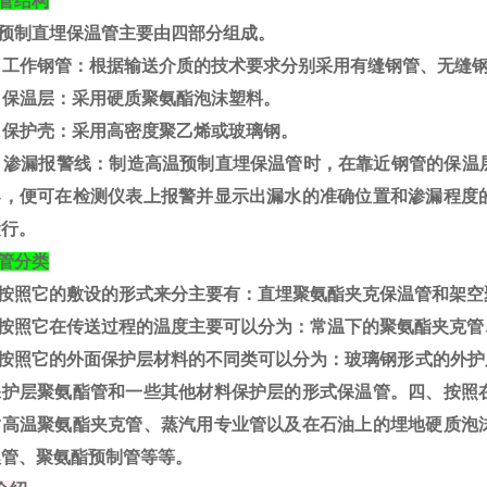
管结构
预制直埋保温管主要由四部分组成。
）工作钢管：根据输送介质的技术要求分别采用有缝钢管、无缝
）保温层：采用硬质聚氨酯泡沫塑料。
）保护壳：采用高密度聚乙烯或玻璃钢。
）渗漏报警线：制造高温预制直埋保温管时，在靠近钢管的保温
导，便可在检测仪表上报警并显示出漏水的准确位置和渗漏程度
运行。
管分类
按照它的敷设的形式来分主要有：直埋聚氨酯夹克保温管和架空
按照它在传送过程的温度主要可以分为：常温下的聚氨酯夹克管
按照它的外面保护层材料的不同类可以分为：玻璃钢形式的外护
保护层聚氨酯管和一些其他材料保护层的形式保温管。四、按照
耐高温聚氨酯夹克管、蒸汽用专业管以及在石油上的埋地硬质泡
埋管、聚氨酯预制管等等。