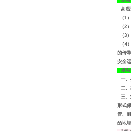
保温
高温
（1
（2
（3
（4
的传
安全
保温
一、
二、
三、
形式
管、
酯地