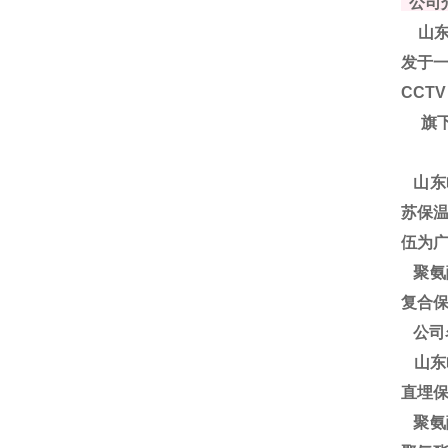
公司
山东
发于一
CCT
旗下
山东
苏保温
伍为
聚
氨
复合保
公司
山东
直埋
聚氨