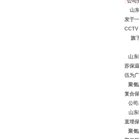
公司
山东
发于一
CCT
旗下
山东
苏保温
伍为
聚
氨
复合保
公司
山东
直埋
聚氨