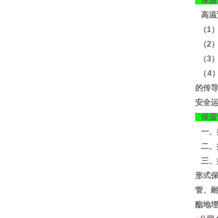
保温
高温
（1
（2
（3
（4
的传
安全
保温
一、
二、
三、
形式
管、
酯地