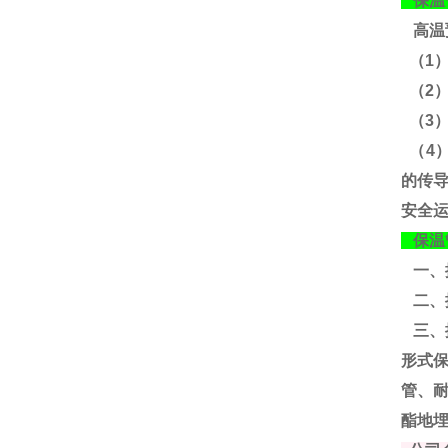
保温
高温
（1
（2
（3
（4
的传
安全
保温
一、
二、
三、
形式
管、
酯地