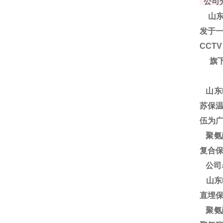
公司
山东
发于一
CCT
旗下
山东
苏保温
伍为
聚
氨
复合保
公司
山东
直埋
聚氨