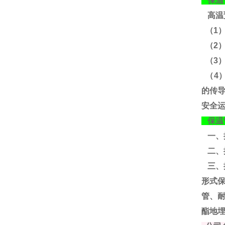
保温
高温
（1
（2
（3
（4
的传
安全
保温
一、
二、
三、
形式
管、
酯地