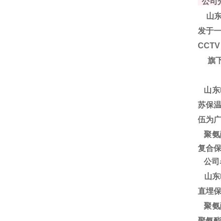
公司
山东
发于一
CCT
旗下
山东
苏保温
伍为
聚
氨
复合保
公司
山东
直埋
聚氨
聚氨