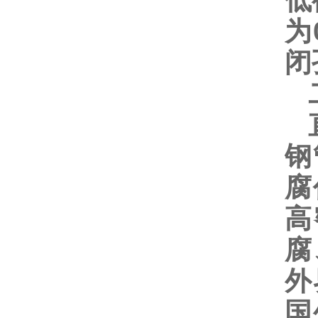
低
为
闭
二
直
钢
腐
高
腐
外
国