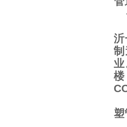
管
山
沂
制
业
楼
C
旗
塑