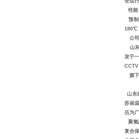
全运
性能
预制
180
公司
山东
发于一
CCT
旗下
山东
苏保温
伍为广
聚氨酯
复合保