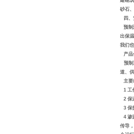
建砌
砂石
四、
预制
出保
我们
产品
预制
道、
主要
1 
2 
3 
4 
传导