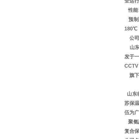
全运
性能
预制
180
公司
山东
发于一
CCT
旗下
山东
苏保温
伍为广
聚氨酯
复合保