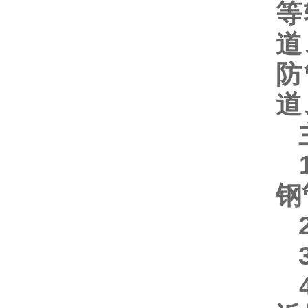
等
道
防
道
主
1
钢
2
3
4