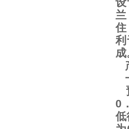
设
兰
住
利
成
产
一
预
0
低