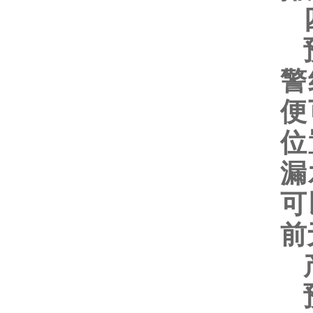
四
预
警
便
位
漏
可
前
产
预