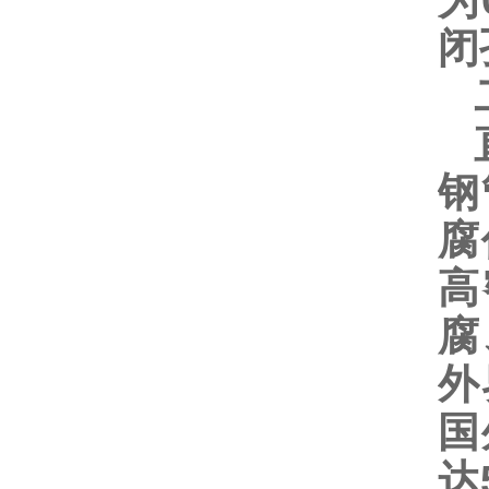
为
闭
二
直
钢
腐
高
腐
外
国
达