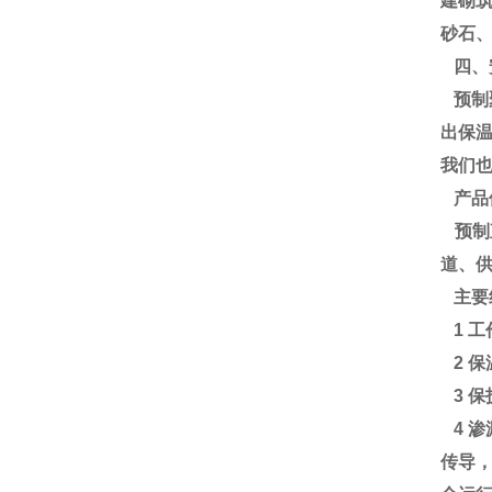
建砌
砂石
四、
预制
出保
我们
产品
预制
道、
主要
1 
2 
3 
4 
传导