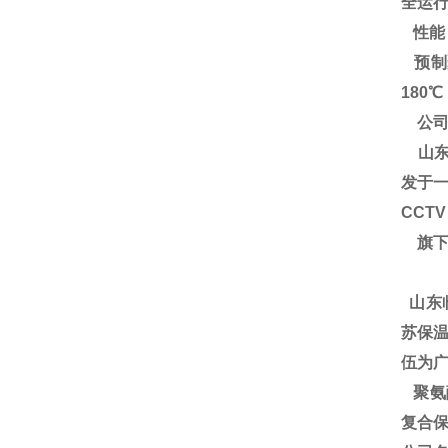
全运
性能
预制
180
公司
山东
发于一
CCT
旗下
山东
苏保温
伍为广
聚氨酯
复合保