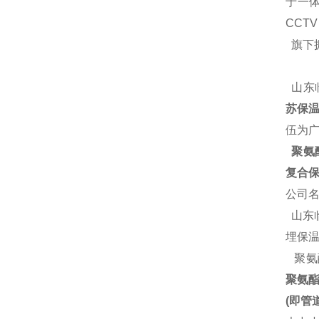
于一体
CCT
旗下
山东
苏保温
伍为
聚氨酯
复合保
公司
山东
埋保
聚氨
聚氨
(即管