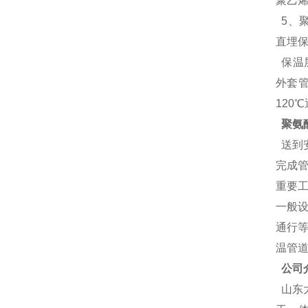
聚乙
5、
直埋保
保温层
外套
120
聚氨
送到
完成
重要工
一般
通行
温管
公司
山东