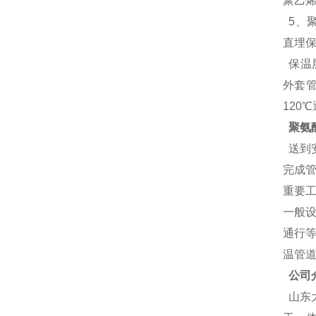
聚乙
5、
直埋保
保温层
外套
120
聚氨
送到
完成
重要工
一般
通行
温管
公司
山东