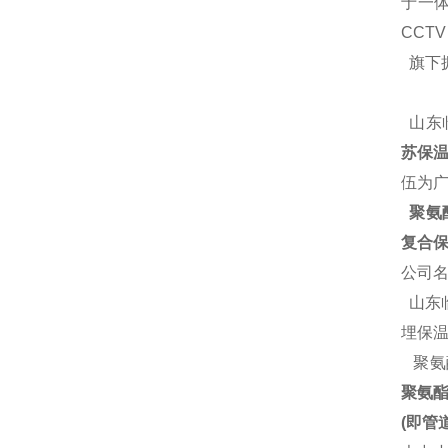
于一体
CCT
旗下
山东
苏保温
伍为
聚氨酯
复合保
公司
山东
埋保
聚氨
聚氨
(即管