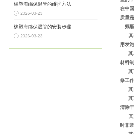
橡塑海绵保温管的维护方法
在中
2026-03-23
质量
氨酯
橡塑海绵保温管的安装步骤
其一
2026-03-23
用发
其二
材料
其三
修工
其四
其五
清除
其六
时非