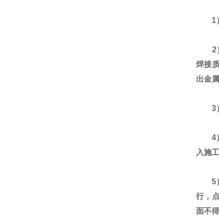
1）
2）
焊接
出金
3）
4）
入施
5）
行，点
面不