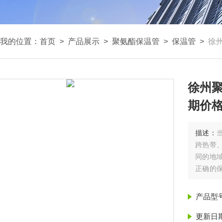
我的位置：
首页
>
产品展示
>
聚氨酯保温管
>
保温管
>
徐
徐州聚
期价格
描述：
跨热带
同的地
正确的
果从而增
近期价格
产品型
更新日