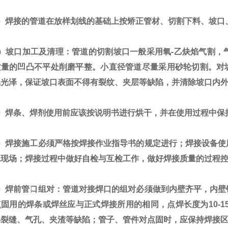
焊接的管道在放样划线的基础上按矫正管材、切割下料、坡口
坡口加工及清理：管道的切割坡口一般采用氧-乙炔焰气割，
质量的凹凸不平处削磨平整。小直径管道尽量采用砂轮切割。对坡
属光泽，保证坡口表面不得有裂纹、夹层等缺陷，并清除坡口内
焊条、焊剂使用前应该按说明书进行烘干，并在使用过程中保
焊接施工必须严格按焊接作业指导书的规定进行；焊接设备使
工现场；焊接过程中做好自检与互检工作，做好焊接质量的过程
焊前管口组对：管道对接焊口的组对必须做到内壁齐平，内壁
固用的焊条或焊丝应与正式焊接所用的相同，点焊长度为10-15
得裂缝、气孔、夹渣等缺陷；管子、管件对点固时，应保持焊接