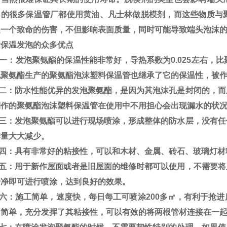
国的很多保温管厂都使用黄油、凡士林做脱模剂，而这些物质与
是一个致命的伤害，不但影响表面质量，同时可能导致端头泡沫
保温发泡的众多优点
：发泡聚氨酯的保温性能非常好，导热系数为0.025左右，比
泡聚氨酯
生产的聚氨酯泡沫塑料保温管也继承了它的保温性，被
：防水性能优异的发泡聚氨酯，是因为其泡沫孔是封闭的，而且
制作的聚
氨酯泡沫塑料保温管在使用中不用担心会出现漏水的状
：发泡聚氨酯可以进行现场喷涂，形成整体的防水层，没有任
作量大
大减少。
：具有非常好的粘接性，可以和木材、金属、砖石、玻璃灯材
：用于新作屋面或者是旧屋面的维修时都可以使用，不需要将
干净即
可进行喷涂，达到良好的效果。
：施工简单，速度快，每日每工可喷涂200多㎡，有利于抢进
常简单，
充分发挥了其粘接性，可以有效的将两根管材连接在一