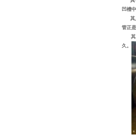
其七
凹槽
其八
管正
其九
久。