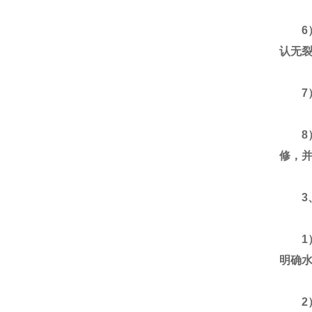
6）
认无
7）
8）
修，
3、
1）
明确
2）