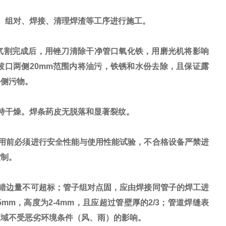
、组对、焊接、清理焊渣等工序进行施工。
气割完成后，用锉刀清除干净管口氧化铁，用磨光机将影响
口两侧20mm范围内将油污，铁锈和水份去除，且保证露
外侧污物。
持干燥。焊条药皮无脱落和显著裂纹。
用前必须进行安全性能与使用性能试验，不合格设备严禁进
控制。
错边量不可超标；管子组对点固，应由焊接同管子的焊工进
mm，高度为2-4mm，且应超过管壁厚的2/3；管道焊缝表
区域不受恶劣环境条件（风、雨）的影响。